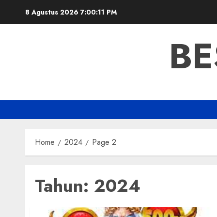
Skip
8 Agustus 2026
7:00:12 PM
to
content
BE
Home
2024
Page 2
Tahun:
2024