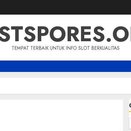
STSPORES.
TEMPAT TERBAIK UNTUK INFO SLOT BERKUALITAS