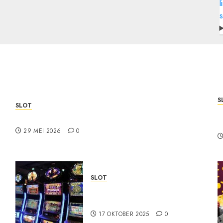
l
s
S
SLOT
B
Mahjong Resmi dengan Sistem Mudah Diakses
S
29 MEI 2026
0
SLOT
Slot Online yang Sering
Dimainkan di Eropa
17 OKTOBER 2025
0