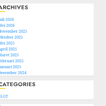
ARCHIVES
uli 2026
Mei 2026
November 2025
Oktober 2025
Mei 2025
April 2025
Maret 2025
Februari 2025
Januari 2025
Desember 2024
CATEGORIES
SLOT