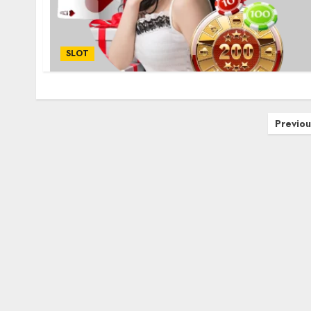
SLOT
Paginasi
Previou
pos