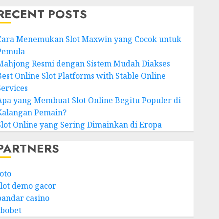
RECENT POSTS
Cara Menemukan Slot Maxwin yang Cocok untuk
Pemula
Mahjong Resmi dengan Sistem Mudah Diakses
Best Online Slot Platforms with Stable Online
Services
Apa yang Membuat Slot Online Begitu Populer di
Kalangan Pemain?
Slot Online yang Sering Dimainkan di Eropa
PARTNERS
toto
slot demo gacor
bandar casino
sbobet