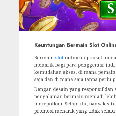
Keuntungan Bermain Slot Online
Bermain
slot
online di ponsel men
menarik bagi para penggemar judi.
kemudahan akses, di mana pemain
saja dan di mana saja tanpa perlu pe
Dengan desain yang responsif dan
pengalaman bermain menjadi lebi
merepotkan. Selain itu, banyak sit
promosi menarik yang tidak selalu 