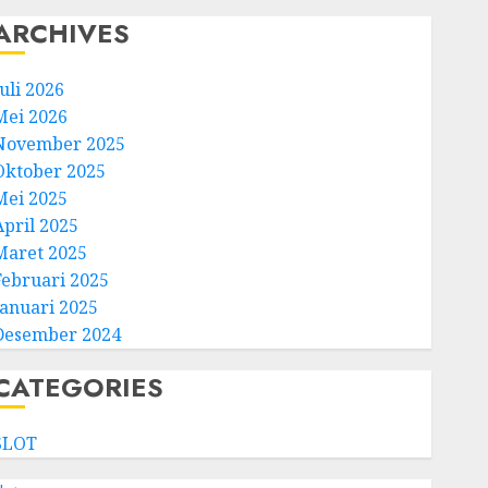
ARCHIVES
uli 2026
Mei 2026
November 2025
Oktober 2025
Mei 2025
April 2025
Maret 2025
Februari 2025
Januari 2025
Desember 2024
CATEGORIES
SLOT