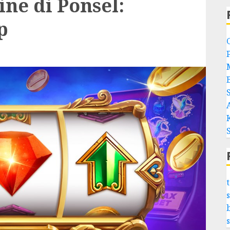
ine di Ponsel:
p