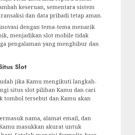
ambah keseruan, sementara sistem
ansaksi dan data pribadi tetap aman.
rinovasi dengan tema-tema menarik
k, menjadikan slot mobile tidak
juga pengalaman yang menghibur dan
itus Slot
 mudah jika Kamu mengikuti langkah-
ngi situs slot pilihan Kamu dan cari
lik tombol tersebut dan Kamu akan
termasuk nama, alamat email, dan
g Kamu masukkan akurat untuk