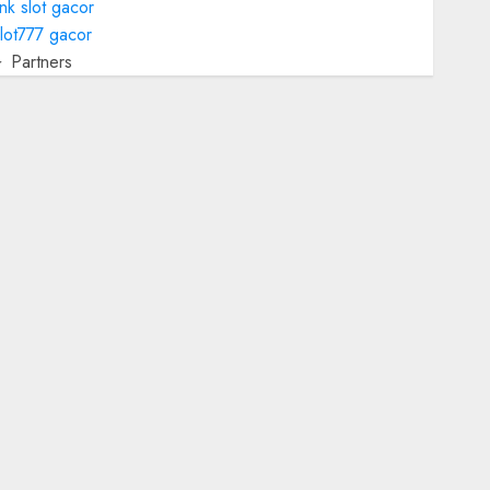
ink slot gacor
lot777 gacor
Partners