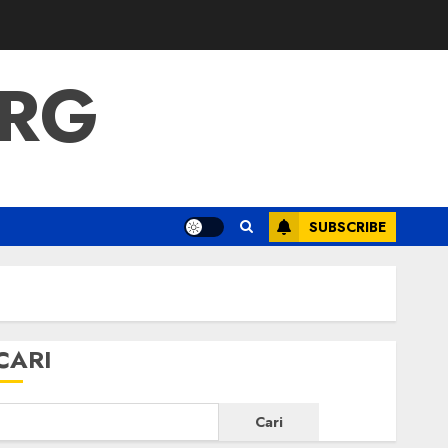
ORG
SUBSCRIBE
CARI
Cari