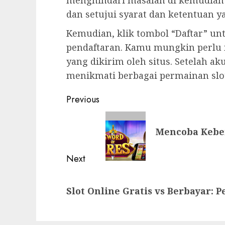
menghindari masalah di kemudian h
dan setujui syarat dan ketentuan y
Kemudian, klik tombol “Daftar” un
pendaftaran. Kamu mungkin perlu 
yang dikirim oleh situs. Setelah a
menikmati berbagai permainan slot
Post
Previous
navigation
Previous
Mencoba Keber
post:
Next
Next
Slot Online Gratis vs Berbayar: 
post: