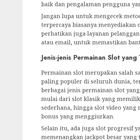
baik dan pengalaman pengguna yan
Jangan lupa untuk mengecek metod
terpercaya biasanya menyediakan op
perhatikan juga layanan pelanggan 
atau email, untuk memastikan bant
Jenis-jenis Permainan Slot yang
Permainan slot merupakan salah sa
paling populer di seluruh dunia, t
berbagai jenis permainan slot yang
mulai dari slot klasik yang memili
sederhana, hingga slot video yang
bonus yang menggiurkan.
Selain itu, ada juga slot progres
memenangkan jackpot besar yang t